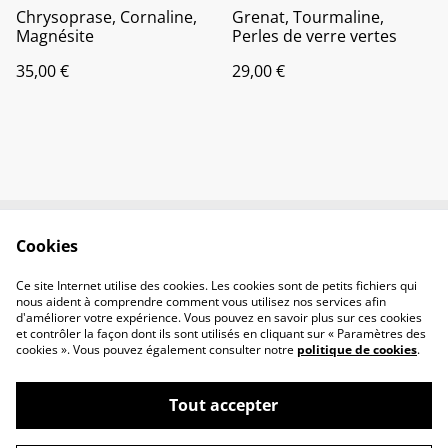
Chrysoprase, Cornaline,
Grenat, Tourmaline,
Magnésite
Perles de verre vertes
35,00 €
29,00 €
Cookies
Conditions
Politique de
confidentialité
Ce site Internet utilise des cookies. Les cookies sont de petits fichiers qui
Politique de cookies
nous aident à comprendre comment vous utilisez nos services afin
d'améliorer votre expérience. Vous pouvez en savoir plus sur ces cookies
et contrôler la façon dont ils sont utilisés en cliquant sur « Paramètres des
cookies ». Vous pouvez également consulter notre
politique de cookies
.
Tout accepter
©
2026
EN'VIE ZEN Virginie Ruiz