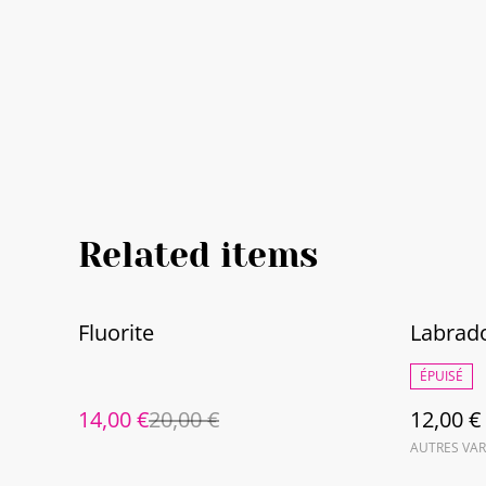
Related items
%
Fluorite
Labrado
ÉPUISÉ
14,00 €
20,00 €
12,00 €
AUTRES VAR