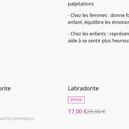
palpitations
- Chez les femmes : donne fo
enfant, équilibre les émotio
- Chez les enfants : représe
aide à se sentir plus heureu
%
rite
Labradorite
ÉPUISÉ
17,00 €
25,00 €
IANTES DISPONIBLES