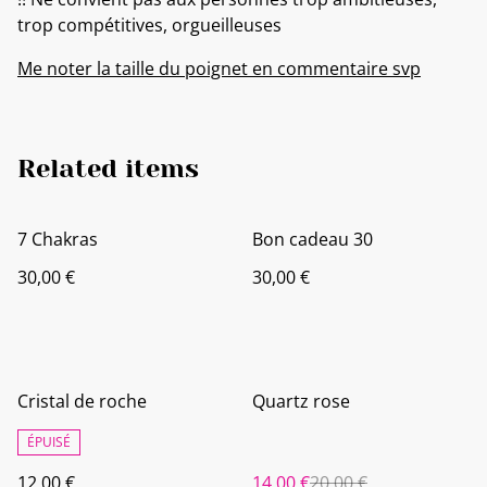
trop compétitives, orgueilleuses
Me noter la taille du poignet en commentaire svp
Related items
7 Chakras
Bon cadeau 30
30,00 €
30,00 €
%
Cristal de roche
Quartz rose
ÉPUISÉ
12,00 €
14,00 €
20,00 €