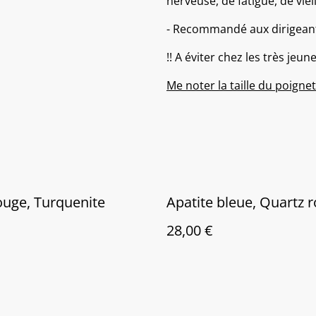
nerveuse, de fatigue, de viei
- Recommandé aux dirigeants,
!! A éviter chez les très jeun
Me noter la taille du poign
ouge, Turquenite
Apatite bleue, Quartz 
28,00 €