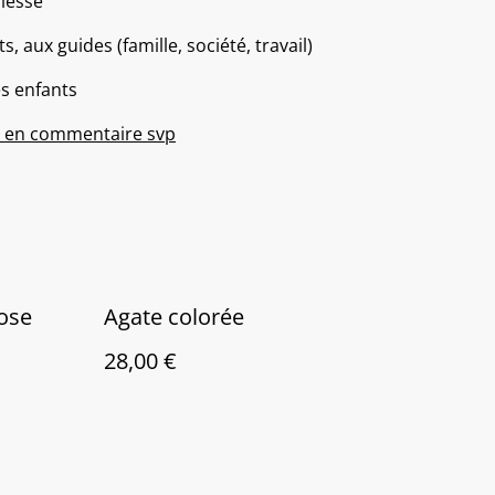
llesse
 aux guides (famille, société, travail)
es enfants
et en commentaire svp
rose
Agate colorée
28,00 €