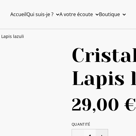
Accueil
Qui suis-je ?
A votre écoute
Boutique
 Lapis lazuli
Crista
Lapis 
29,00 €
QUANTITÉ